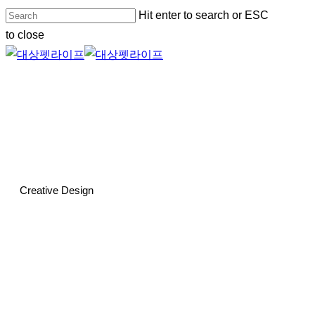
Skip
Hit enter to search or ESC
to
to close
main
Close
content
Search
Menu
Creative Design
성공적인
비즈니스,
십분의일