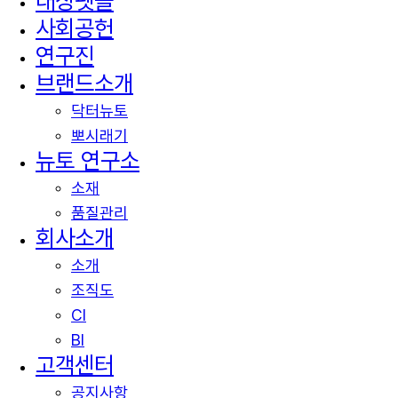
대상펫몰
Close
사회공헌
Menu
연구진
브랜드소개
닥터뉴토
뽀시래기
뉴토 연구소
소재
품질관리
회사소개
소개
조직도
CI
BI
고객센터
공지사항