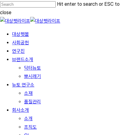
Skip
Hit enter to search or ESC to
to
close
main
Close
content
Search
Menu
대상펫몰
사회공헌
연구진
브랜드소개
닥터뉴토
뽀시래기
뉴토 연구소
소재
품질관리
회사소개
소개
조직도