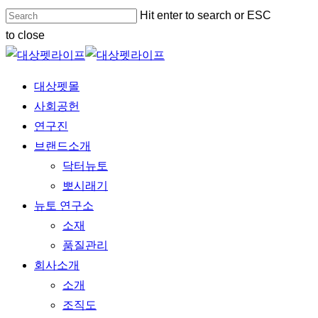
Skip
Hit enter to search or ESC
to
to close
main
Close
content
Search
Menu
대상펫몰
사회공헌
연구진
브랜드소개
닥터뉴토
뽀시래기
뉴토 연구소
소재
품질관리
회사소개
소개
조직도