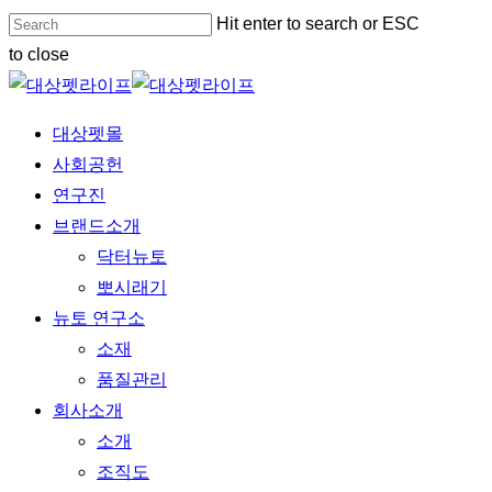
Skip
Hit enter to search or ESC
to
to close
main
Close
content
Search
Menu
대상펫몰
사회공헌
연구진
브랜드소개
닥터뉴토
뽀시래기
뉴토 연구소
소재
품질관리
회사소개
소개
조직도