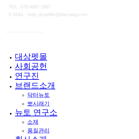
TEL : 070-4887-2887
E-MAIL : help_dspetlife@daesang.com
개인정보처리방침
대상펫몰
Close
사회공헌
Menu
연구진
브랜드소개
닥터뉴토
뽀시래기
뉴토 연구소
소재
품질관리