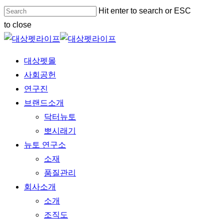
Skip
Hit enter to search or ESC
to
to close
main
Close
content
Search
Menu
대상펫몰
사회공헌
연구진
브랜드소개
닥터뉴토
뽀시래기
뉴토 연구소
소재
품질관리
회사소개
소개
조직도