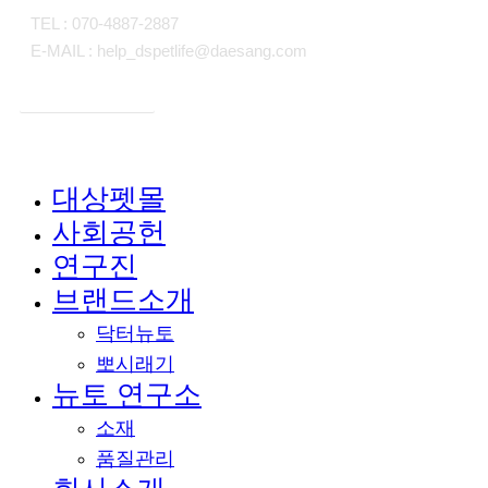
TEL : 070-4887-2887
E-MAIL : help_dspetlife@daesang.com
개인정보처리방침
대상펫몰
Close
사회공헌
Menu
연구진
브랜드소개
닥터뉴토
뽀시래기
뉴토 연구소
소재
품질관리