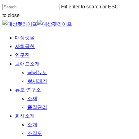
Skip
Hit enter to search or ESC
to
to close
main
Close
content
Search
Menu
대상펫몰
사회공헌
연구진
브랜드소개
닥터뉴토
뽀시래기
뉴토 연구소
소재
품질관리
회사소개
소개
조직도