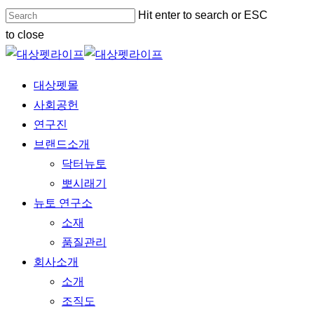
Skip
Hit enter to search or ESC
to
to close
main
Close
content
Search
Menu
대상펫몰
사회공헌
연구진
브랜드소개
닥터뉴토
뽀시래기
뉴토 연구소
소재
품질관리
회사소개
소개
조직도