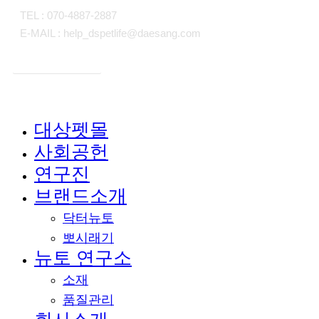
TEL : 070-4887-2887
E-MAIL : help_dspetlife@daesang.com
개인정보처리방침
대상펫몰
Close
사회공헌
Menu
연구진
브랜드소개
닥터뉴토
뽀시래기
뉴토 연구소
소재
품질관리