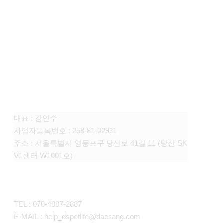
FAMILY SITE
대상펫라이프 주식회사
대표 : 강인수
사업자등록번호 : 258-81-02931
주소 : 서울특별시 영등포구 당산로 41길 11 (당산 SK
V1센터 W1001호)
CONTACT
TEL : 070-4887-2887
E-MAIL : help_dspetlife@daesang.com