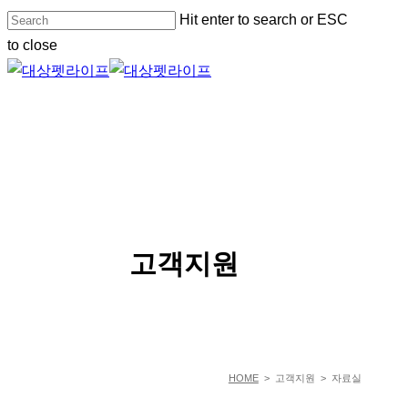
Skip
Hit enter to search or ESC
to
to close
main
Close
content
Search
Menu
SERVICE
고객지원
HOME
> 고객지원 > 자료실