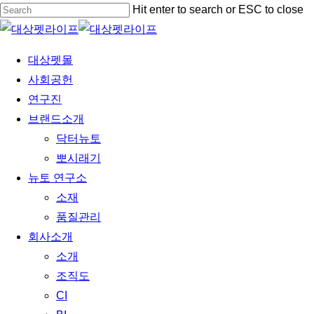
Skip
Hit enter to search or ESC to close
to
Close
main
Search
Menu
대상펫몰
content
사회공헌
연구진
브랜드소개
닥터뉴토
뽀시래기
뉴토 연구소
소재
품질관리
회사소개
소개
조직도
CI