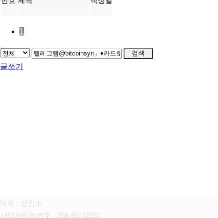
번호
제목
작성일
1
검색
글쓰기
FAMILY SITE
대상펫라이프 주식회사
대표 : 강인수
사업자등록번호 : 258-81-02931