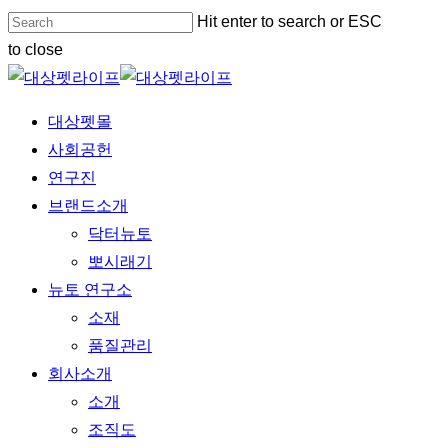
Skip
Hit enter to search or ESC
to
to close
main
Close
content
Search
Menu
대상펫몰
사회공헌
연구진
브랜드소개
닥터뉴토
뽀시래기
뉴토 연구소
소재
품질관리
회사소개
소개
조직도