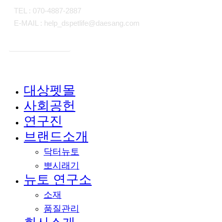
TEL : 070-4887-2887
E-MAIL : help_dspetlife@daesang.com
개인정보처리방침
대상펫몰
Close
사회공헌
Menu
연구진
브랜드소개
닥터뉴토
뽀시래기
뉴토 연구소
소재
품질관리