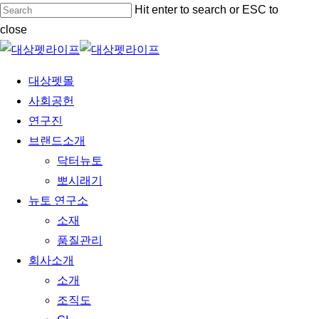
Skip
Hit enter to search or ESC to
to
close
main
Close
content
Search
Menu
대상펫몰
사회공헌
연구진
브랜드소개
닥터뉴토
뽀시래기
뉴토 연구소
소재
품질관리
회사소개
소개
조직도