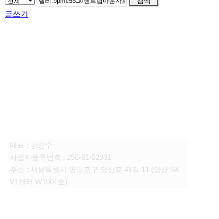
검색
글쓰기
FAMILY SITE
대상펫라이프 주식회사
대표 : 강인수
사업자등록번호 : 258-81-02931
주소 : 서울특별시 영등포구 당산로 41길 11 (당산 SK
V1센터 W1001호)
CONTACT