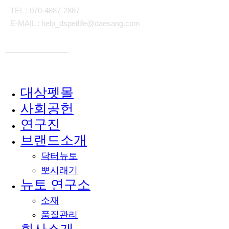
TEL : 070-4887-2887
E-MAIL : help_dspetlife@daesang.com
개인정보처리방침
대상펫몰
Close
사회공헌
Menu
연구진
브랜드소개
닥터뉴토
뽀시래기
뉴토 연구소
소재
품질관리