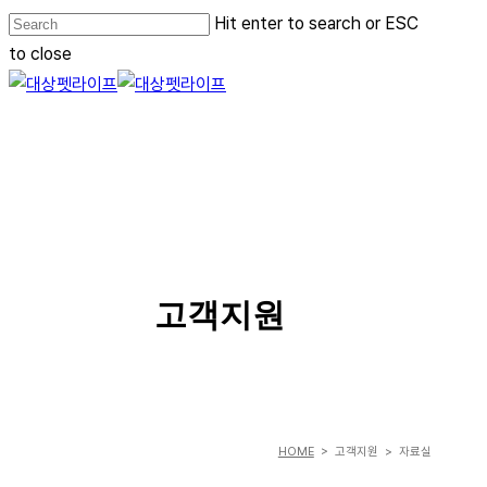
Skip
Hit enter to search or ESC
to
to close
main
Close
content
Search
Menu
SERVICE
고객지원
HOME
> 고객지원 > 자료실