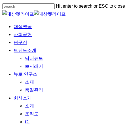
Skip
Hit enter to search or ESC to close
to
Close
main
Search
Menu
대상펫몰
content
사회공헌
연구진
브랜드소개
닥터뉴토
뽀시래기
뉴토 연구소
소재
품질관리
회사소개
소개
조직도
CI