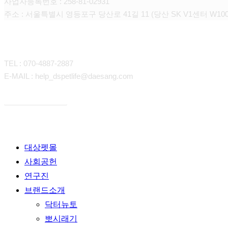
사업자등록번호 : 258-81-02931
주소 : 서울특별시 영등포구 당산로 41길 11 (당산 SK V1센터 W100
CONTACT
TEL : 070-4887-2887
E-MAIL : help_dspetlife@daesang.com
개인정보처리방침
Close
대상펫몰
Menu
사회공헌
연구진
브랜드소개
닥터뉴토
뽀시래기