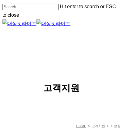
Skip
Hit enter to search or ESC
to
to close
main
Close
content
Search
Menu
SERVICE
고객지원
HOME
> 고객지원 > 자료실