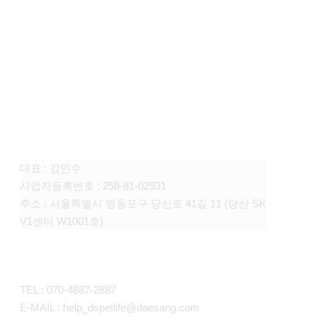
FAMILY SITE
대상펫라이프 주식회사
대표 : 강인수
사업자등록번호 : 258-81-02931
주소 : 서울특별시 영등포구 당산로 41길 11 (당산 SK
V1센터 W1001호)
CONTACT
TEL : 070-4887-2887
E-MAIL : help_dspetlife@daesang.com