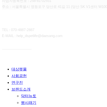
사업자등록번호 : 258-81-02931
주소 : 서울특별시 영등포구 당산로 41길 11 (당산 SK V1센터 W100
CONTACT
TEL : 070-4887-2887
E-MAIL : help_dspetlife@daesang.com
개인정보처리방침
Close
대상펫몰
Menu
사회공헌
연구진
브랜드소개
닥터뉴토
뽀시래기