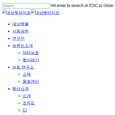
Skip
Hit enter to search or ESC to close
to
Close
main
Search
Menu
대상펫몰
content
사회공헌
연구진
브랜드소개
닥터뉴토
뽀시래기
뉴토 연구소
소재
품질관리
회사소개
소개
조직도
CI