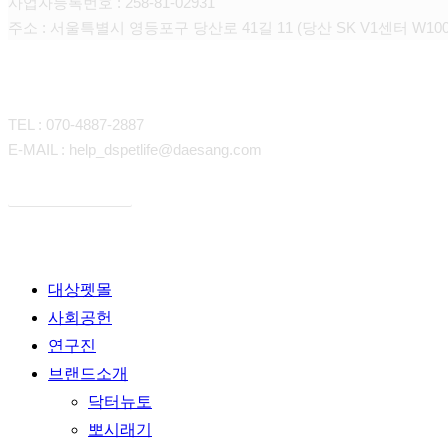
사업자등록번호 : 258-81-02931
주소 : 서울특별시 영등포구 당산로 41길 11 (당산 SK V1센터 W100
CONTACT
TEL : 070-4887-2887
E-MAIL : help_dspetlife@daesang.com
개인정보처리방침
Close
대상펫몰
Menu
사회공헌
연구진
브랜드소개
닥터뉴토
뽀시래기