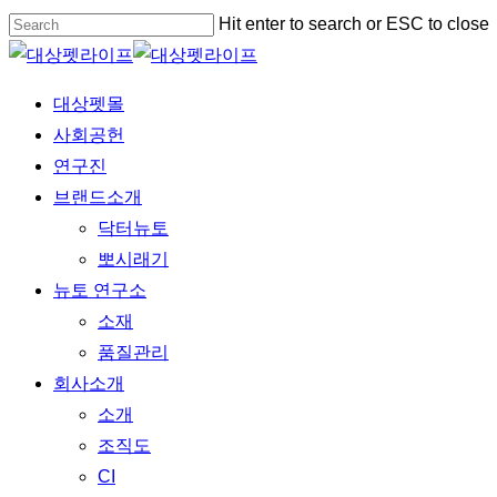
Skip
Hit enter to search or ESC to close
to
Close
main
Search
Menu
대상펫몰
content
사회공헌
연구진
브랜드소개
닥터뉴토
뽀시래기
뉴토 연구소
소재
품질관리
회사소개
소개
조직도
CI