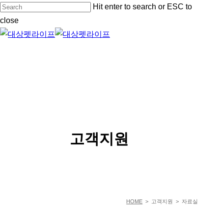
Skip
Hit enter to search or ESC to
to
close
main
Close
content
Search
Menu
SERVICE
고객지원
HOME
> 고객지원 > 자료실