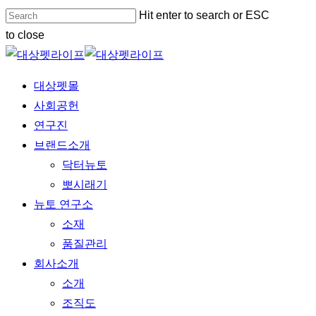
Skip
Hit enter to search or ESC
to
to close
main
Close
content
Search
Menu
대상펫몰
사회공헌
연구진
브랜드소개
닥터뉴토
뽀시래기
뉴토 연구소
소재
품질관리
회사소개
소개
조직도