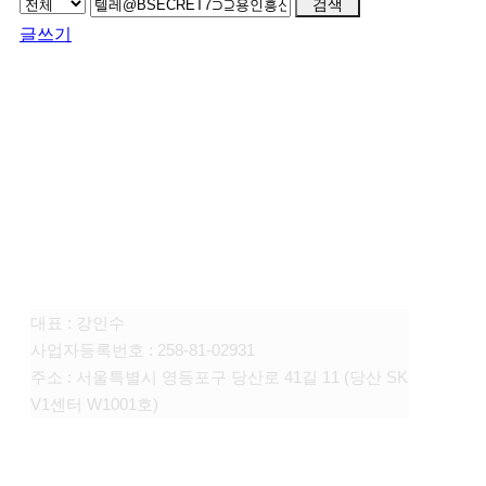
검색
글쓰기
FAMILY SITE
대상펫라이프 주식회사
대표 : 강인수
사업자등록번호 : 258-81-02931
주소 : 서울특별시 영등포구 당산로 41길 11 (당산 SK
V1센터 W1001호)
CONTACT