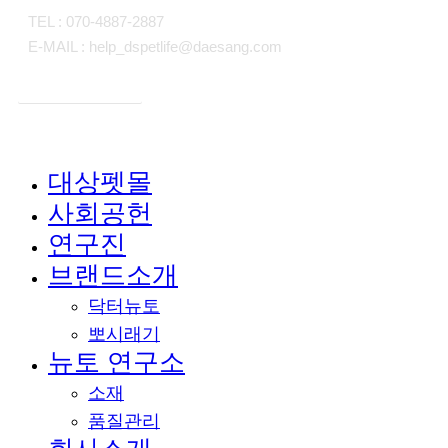
TEL : 070-4887-2887
E-MAIL : help_dspetlife@daesang.com
개인정보처리방침
대상펫몰
Close
사회공헌
Menu
연구진
브랜드소개
닥터뉴토
뽀시래기
뉴토 연구소
소재
품질관리