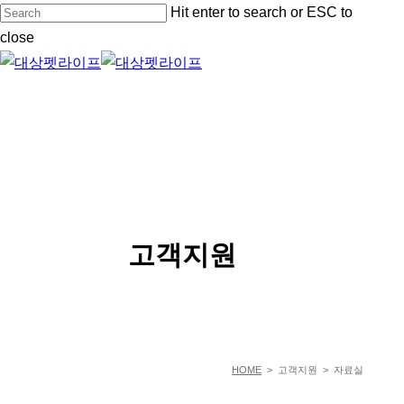
Skip
Hit enter to search or ESC to
to
close
main
Close
content
Search
Menu
SERVICE
고객지원
HOME
> 고객지원 > 자료실