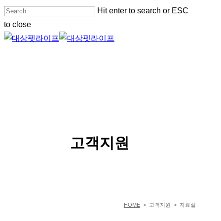
Skip
Hit enter to search or ESC
to
to close
main
Close
content
Search
Menu
SERVICE
고객지원
HOME
> 고객지원 > 자료실