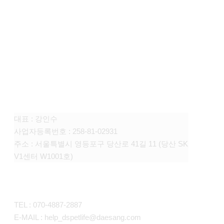
FAMILY SITE
대상펫라이프 주식회사
대표 : 강인수
사업자등록번호 : 258-81-02931
주소 : 서울특별시 영등포구 당산로 41길 11 (당산 SK
V1센터 W1001호)
CONTACT
TEL : 070-4887-2887
E-MAIL : help_dspetlife@daesang.com