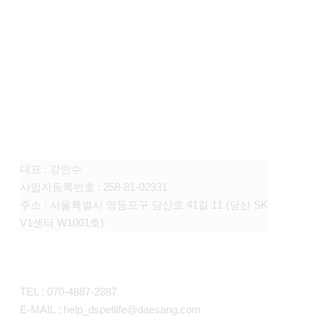
FAMILY SITE
대상펫라이프 주식회사
대표 : 강인수
사업자등록번호 : 258-81-02931
주소 : 서울특별시 영등포구 당산로 41길 11 (당산 SK
V1센터 W1001호)
CONTACT
TEL : 070-4887-2887
E-MAIL : help_dspetlife@daesang.com