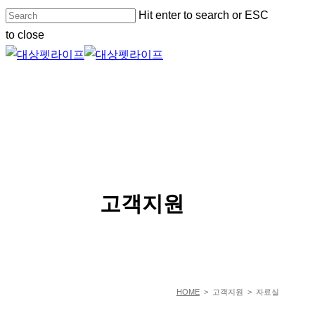
Skip
Hit enter to search or ESC
to
to close
main
Close
content
Search
Menu
SERVICE
고객지원
HOME
> 고객지원 > 자료실