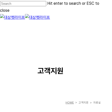
Skip
Hit enter to search or ESC to
to
close
main
Close
content
Search
Menu
SERVICE
고객지원
HOME
> 고객지원 > 자료실