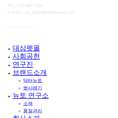
TEL : 070-4887-2887
E-MAIL : help_dspetlife@daesang.com
개인정보처리방침
대상펫몰
Close
사회공헌
Menu
연구진
브랜드소개
닥터뉴토
뽀시래기
뉴토 연구소
소재
품질관리