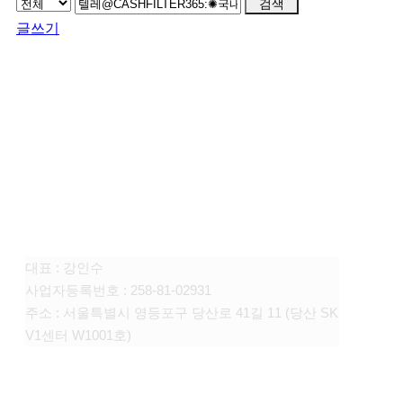
검색
글쓰기
FAMILY SITE
대상펫라이프 주식회사
대표 : 강인수
사업자등록번호 : 258-81-02931
주소 : 서울특별시 영등포구 당산로 41길 11 (당산 SK
V1센터 W1001호)
CONTACT