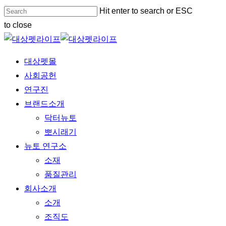
Skip
Hit enter to search or ESC
to
to close
main
Close
content
Search
Menu
대상펫몰
사회공헌
연구진
브랜드소개
닥터뉴토
뽀시래기
뉴토 연구소
소재
품질관리
회사소개
소개
조직도