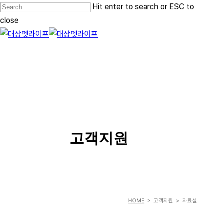
Skip
Hit enter to search or ESC to
to
close
main
Close
content
Search
Menu
SERVICE
고객지원
HOME
> 고객지원 > 자료실