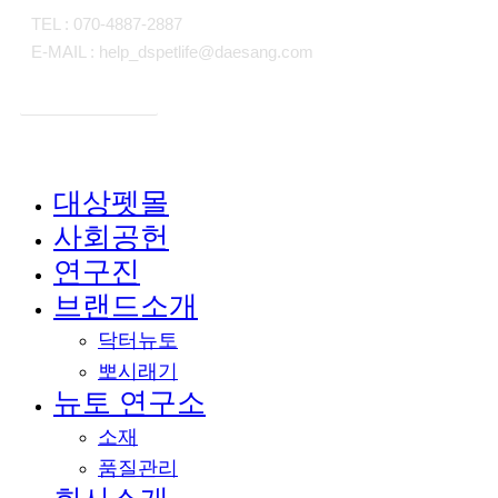
TEL : 070-4887-2887
E-MAIL : help_dspetlife@daesang.com
개인정보처리방침
대상펫몰
Close
사회공헌
Menu
연구진
브랜드소개
닥터뉴토
뽀시래기
뉴토 연구소
소재
품질관리