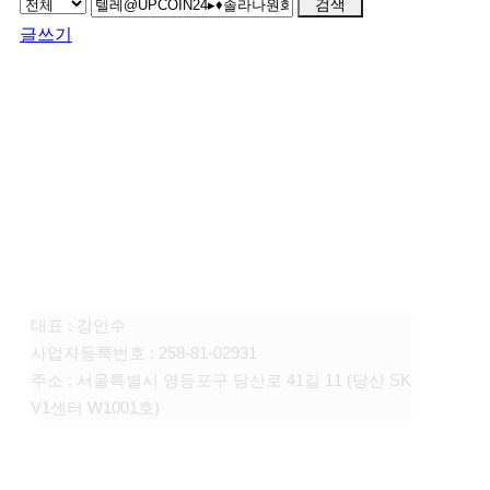
검색
글쓰기
FAMILY SITE
대상펫라이프 주식회사
대표 : 강인수
사업자등록번호 : 258-81-02931
주소 : 서울특별시 영등포구 당산로 41길 11 (당산 SK
V1센터 W1001호)
CONTACT