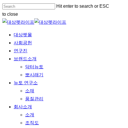
Skip
Hit enter to search or ESC
to
to close
main
Close
content
Search
Menu
대상펫몰
사회공헌
연구진
브랜드소개
닥터뉴토
뽀시래기
뉴토 연구소
소재
품질관리
회사소개
소개
조직도