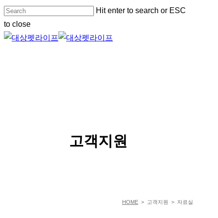
Skip
Hit enter to search or ESC
to
to close
main
Close
content
Search
Menu
SERVICE
고객지원
HOME
> 고객지원 > 자료실