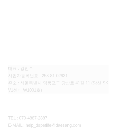
FAMILY SITE
대상펫라이프 주식회사
대표 : 강인수
사업자등록번호 : 258-81-02931
주소 : 서울특별시 영등포구 당산로 41길 11 (당산 SK
V1센터 W1001호)
CONTACT
TEL : 070-4887-2887
E-MAIL : help_dspetlife@daesang.com