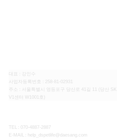
FAMILY SITE
대상펫라이프 주식회사
대표 : 강인수
사업자등록번호 : 258-81-02931
주소 : 서울특별시 영등포구 당산로 41길 11 (당산 SK
V1센터 W1001호)
CONTACT
TEL : 070-4887-2887
E-MAIL : help_dspetlife@daesang.com