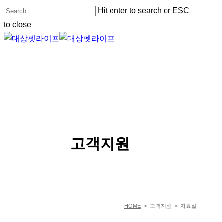
Skip
Hit enter to search or ESC
to
to close
main
Close
content
Search
Menu
SERVICE
고객지원
HOME
> 고객지원 > 자료실