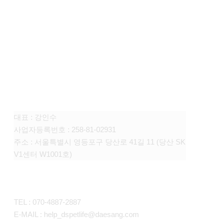
FAMILY SITE
대상펫라이프 주식회사
대표 : 강인수
사업자등록번호 : 258-81-02931
주소 : 서울특별시 영등포구 당산로 41길 11 (당산 SK
V1센터 W1001호)
CONTACT
TEL : 070-4887-2887
E-MAIL : help_dspetlife@daesang.com