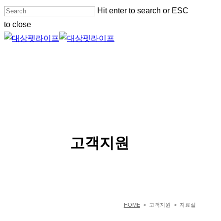
Skip
Hit enter to search or ESC
to
to close
main
Close
content
Search
Menu
SERVICE
고객지원
HOME
> 고객지원 > 자료실