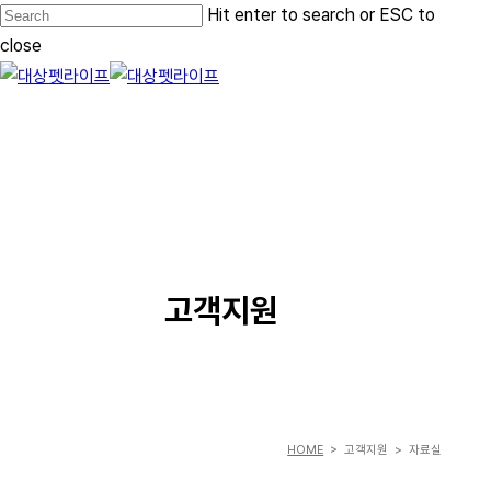
Skip
Hit enter to search or ESC to
to
close
main
Close
content
Search
Menu
SERVICE
고객지원
HOME
> 고객지원 > 자료실