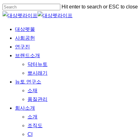
Skip
Hit enter to search or ESC to close
to
Close
main
Search
Menu
대상펫몰
content
사회공헌
연구진
브랜드소개
닥터뉴토
뽀시래기
뉴토 연구소
소재
품질관리
회사소개
소개
조직도
CI