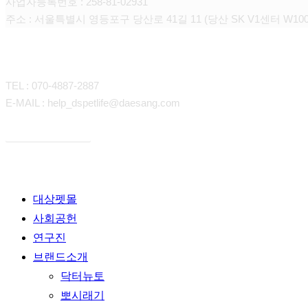
사업자등록번호 : 258-81-02931
주소 : 서울특별시 영등포구 당산로 41길 11 (당산 SK V1센터 W100
CONTACT
TEL : 070-4887-2887
E-MAIL : help_dspetlife@daesang.com
개인정보처리방침
Close
대상펫몰
Menu
사회공헌
연구진
브랜드소개
닥터뉴토
뽀시래기