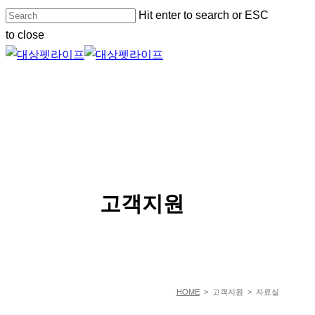
Skip
Hit enter to search or ESC
to
to close
main
Close
content
Search
Menu
SERVICE
고객지원
HOME
> 고객지원 > 자료실