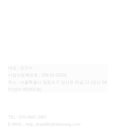
FAMILY SITE
대상펫라이프 주식회사
대표 : 강인수
사업자등록번호 : 258-81-02931
주소 : 서울특별시 영등포구 당산로 41길 11 (당산 SK
V1센터 W1001호)
CONTACT
TEL : 070-4887-2887
E-MAIL : help_dspetlife@daesang.com