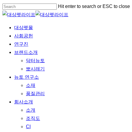
Skip
Hit enter to search or ESC to close
to
Close
main
Search
Menu
대상펫몰
content
사회공헌
연구진
브랜드소개
닥터뉴토
뽀시래기
뉴토 연구소
소재
품질관리
회사소개
소개
조직도
CI