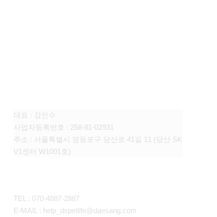
FAMILY SITE
대상펫라이프 주식회사
대표 : 강인수
사업자등록번호 : 258-81-02931
주소 : 서울특별시 영등포구 당산로 41길 11 (당산 SK
V1센터 W1001호)
CONTACT
TEL : 070-4887-2887
E-MAIL : help_dspetlife@daesang.com