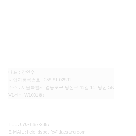
FAMILY SITE
대상펫라이프 주식회사
대표 : 강인수
사업자등록번호 : 258-81-02931
주소 : 서울특별시 영등포구 당산로 41길 11 (당산 SK
V1센터 W1001호)
CONTACT
TEL : 070-4887-2887
E-MAIL : help_dspetlife@daesang.com