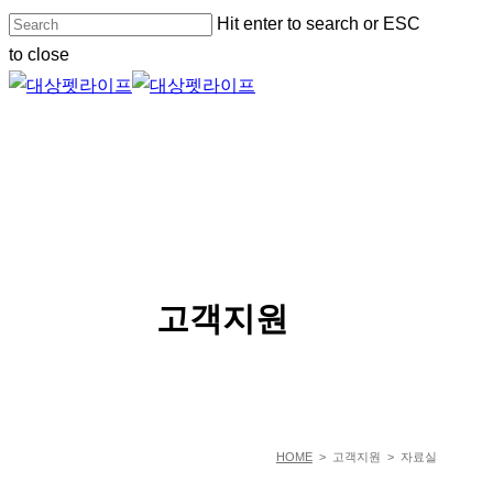
Skip
Hit enter to search or ESC
to
to close
main
Close
content
Search
Menu
SERVICE
고객지원
HOME
> 고객지원 > 자료실