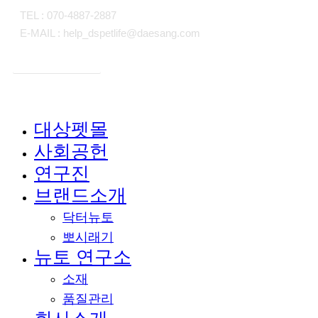
TEL : 070-4887-2887
E-MAIL : help_dspetlife@daesang.com
개인정보처리방침
대상펫몰
Close
사회공헌
Menu
연구진
브랜드소개
닥터뉴토
뽀시래기
뉴토 연구소
소재
품질관리