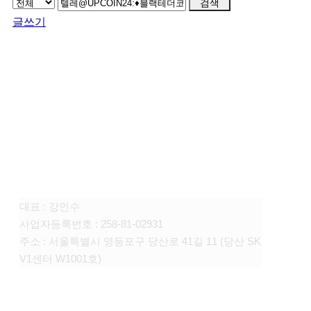
검색
글쓰기
FAMILY SITE
대상펫라이프 주식회사
대표 : 강인수
사업자등록번호 : 258-81-02931
주소 : 서울특별시 영등포구 당산로 41길 11 (당산 SK
V1센터 W1001호)
CONTACT