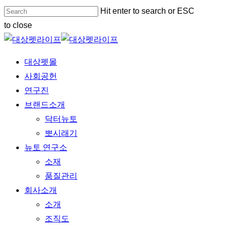
Skip
Hit enter to search or ESC
to
to close
main
Close
content
Search
Menu
대상펫몰
사회공헌
연구진
브랜드소개
닥터뉴토
뽀시래기
뉴토 연구소
소재
품질관리
회사소개
소개
조직도