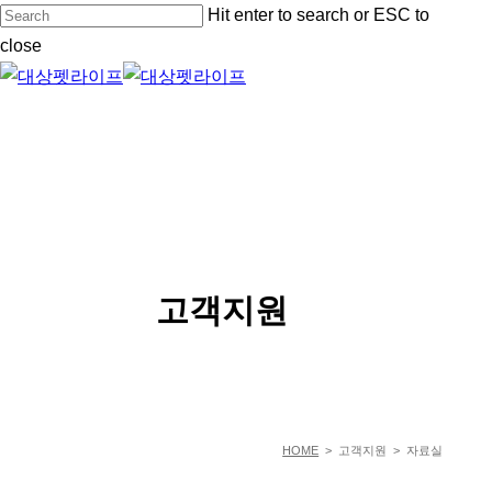
Skip
Hit enter to search or ESC to
to
close
main
Close
content
Search
Menu
SERVICE
고객지원
HOME
> 고객지원 > 자료실