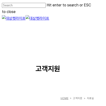
Skip
Hit enter to search or ESC
to
to close
main
Close
content
Search
Menu
SERVICE
고객지원
HOME
> 고객지원 > 자료실