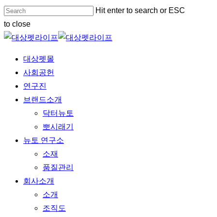
Skip
Hit enter to search or ESC
to
to close
main
Close
content
Search
Menu
대상펫몰
사회공헌
연구진
브랜드소개
닥터뉴토
뽀시래기
뉴토 연구소
소재
품질관리
회사소개
소개
조직도