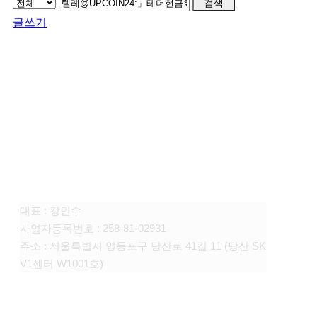
검색
글쓰기
FAMILY SITE
대상펫라이프 주식회사
대표 : 강인수
사업자등록번호 : 258-81-02931
주소 : 서울특별시 영등포구 당산로 41길 11 (당산 SK
V1센터 W1001호)
CONTACT