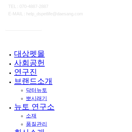
TEL : 070-4887-2887
E-MAIL : help_dspetlife@daesang.com
개인정보처리방침
대상펫몰
Close
사회공헌
Menu
연구진
브랜드소개
닥터뉴토
뽀시래기
뉴토 연구소
소재
품질관리