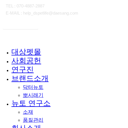
TEL : 070-4887-2887
E-MAIL : help_dspetlife@daesang.com
개인정보처리방침
대상펫몰
Close
사회공헌
Menu
연구진
브랜드소개
닥터뉴토
뽀시래기
뉴토 연구소
소재
품질관리