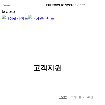
Skip
Hit enter to search or ESC
to
to close
main
Close
content
Search
Menu
SERVICE
고객지원
HOME
> 고객지원 > 자료실