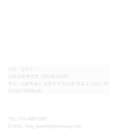
FAMILY SITE
대상펫라이프 주식회사
대표 : 강인수
사업자등록번호 : 258-81-02931
주소 : 서울특별시 영등포구 당산로 41길 11 (당산 SK
V1센터 W1001호)
CONTACT
TEL : 070-4887-2887
E-MAIL : help_dspetlife@daesang.com