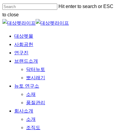
Skip
Hit enter to search or ESC
to
to close
main
Close
content
Search
Menu
대상펫몰
사회공헌
연구진
브랜드소개
닥터뉴토
뽀시래기
뉴토 연구소
소재
품질관리
회사소개
소개
조직도