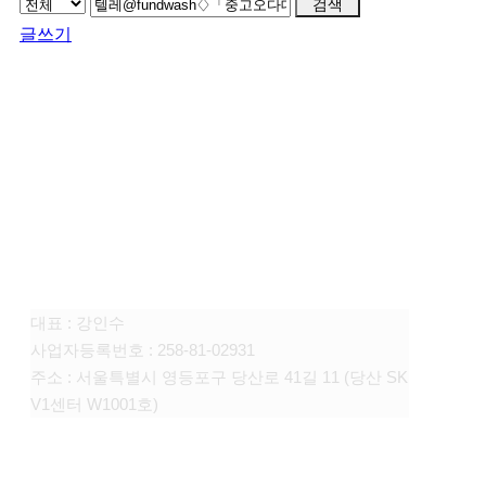
검색
글쓰기
FAMILY SITE
대상펫라이프 주식회사
대표 : 강인수
사업자등록번호 : 258-81-02931
주소 : 서울특별시 영등포구 당산로 41길 11 (당산 SK
V1센터 W1001호)
CONTACT