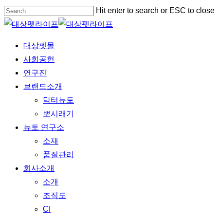
Skip
Hit enter to search or ESC to close
to
Close
main
Search
Menu
대상펫몰
content
사회공헌
연구진
브랜드소개
닥터뉴토
뽀시래기
뉴토 연구소
소재
품질관리
회사소개
소개
조직도
CI