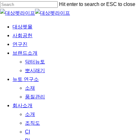
Skip
Hit enter to search or ESC to close
to
Close
main
Search
Menu
대상펫몰
content
사회공헌
연구진
브랜드소개
닥터뉴토
뽀시래기
뉴토 연구소
소재
품질관리
회사소개
소개
조직도
CI