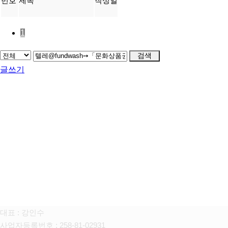
번호
제목
작성일
1
검색
글쓰기
FAMILY SITE
대상펫라이프 주식회사
대표 : 강인수
사업자등록번호 : 258-81-02931