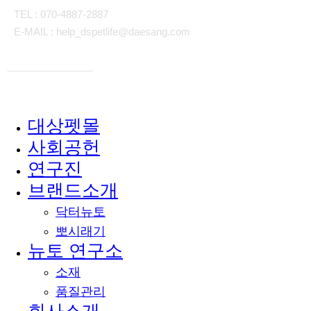
TEL : 070-4887-2887
E-MAIL : help_dspetlife@daesang.com
개인정보처리방침
대상펫몰
Close
사회공헌
Menu
연구진
브랜드소개
닥터뉴토
뽀시래기
뉴토 연구소
소재
품질관리