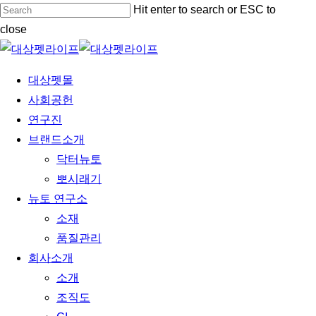
Skip
Hit enter to search or ESC to
to
close
main
Close
content
Search
Menu
대상펫몰
사회공헌
연구진
브랜드소개
닥터뉴토
뽀시래기
뉴토 연구소
소재
품질관리
회사소개
소개
조직도