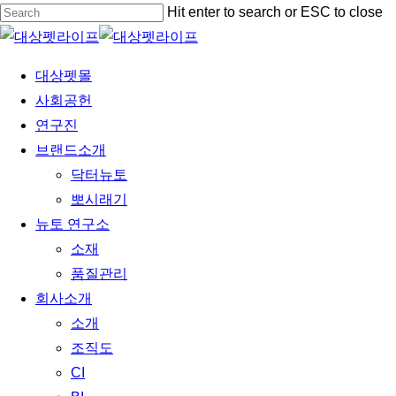
Skip
Hit enter to search or ESC to close
to
Close
main
Search
Menu
대상펫몰
content
사회공헌
연구진
브랜드소개
닥터뉴토
뽀시래기
뉴토 연구소
소재
품질관리
회사소개
소개
조직도
CI