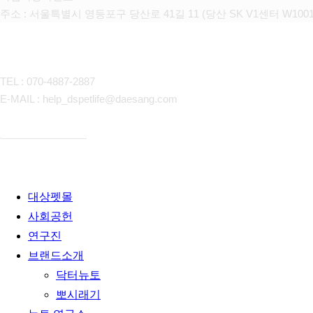
주소 : 서울특별시 영등포구 당산로 41길 11 (당산 SK V1센터 W100
CONTACT
TEL : 070-4887-2887
E-MAIL : help_dspetlife@daesang.com
개인정보처리방침
Close
대상펫몰
Menu
사회공헌
연구진
브랜드소개
닥터뉴토
뽀시래기