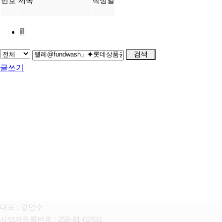
번호
제목
작성일
1
검색
글쓰기
FAMILY SITE
대상펫라이프 주식회사
대표 : 강인수
사업자등록번호 : 258-81-02931