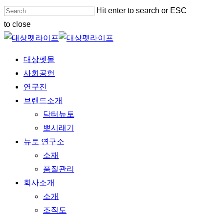
Skip
Hit enter to search or ESC
to
to close
main
Close
content
Search
Menu
대상펫몰
사회공헌
연구진
브랜드소개
닥터뉴토
뽀시래기
뉴토 연구소
소재
품질관리
회사소개
소개
조직도