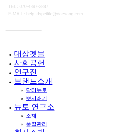
TEL : 070-4887-2887
E-MAIL : help_dspetlife@daesang.com
개인정보처리방침
대상펫몰
Close
사회공헌
Menu
연구진
브랜드소개
닥터뉴토
뽀시래기
뉴토 연구소
소재
품질관리