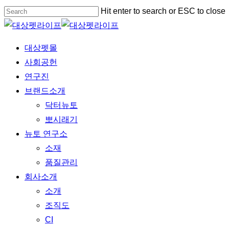
Skip
Hit enter to search or ESC to close
to
Close
main
Search
Menu
대상펫몰
content
사회공헌
연구진
브랜드소개
닥터뉴토
뽀시래기
뉴토 연구소
소재
품질관리
회사소개
소개
조직도
CI