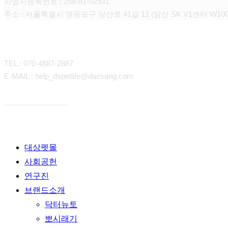
사업자등록번호 : 258-81-02931
주소 : 서울특별시 영등포구 당산로 41길 11 (당산 SK V1센터 W100
CONTACT
TEL : 070-4887-2887
E-MAIL : help_dspetlife@daesang.com
개인정보처리방침
Close
대상펫몰
Menu
사회공헌
연구진
브랜드소개
닥터뉴토
뽀시래기