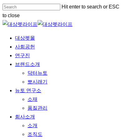
Skip
Hit enter to search or ESC
to
to close
main
Close
content
Search
Menu
대상펫몰
사회공헌
연구진
브랜드소개
닥터뉴토
뽀시래기
뉴토 연구소
소재
품질관리
회사소개
소개
조직도