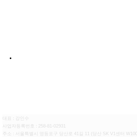
FAMILY SITE
대상펫라이프 주식회사
대표 : 강인수
사업자등록번호 : 258-81-02931
주소 : 서울특별시 영등포구 당산로 41길 11 (당산 SK V1센터 W100