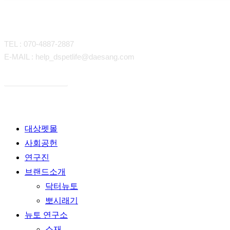
CONTACT
TEL : 070-4887-2887
E-MAIL : help_dspetlife@daesang.com
개인정보처리방침
Close
대상펫몰
Menu
사회공헌
연구진
브랜드소개
닥터뉴토
뽀시래기
뉴토 연구소
소재