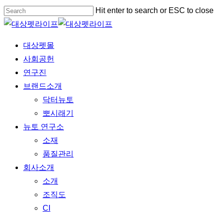
Skip
Hit enter to search or ESC to close
to
Close
main
Search
Menu
대상펫몰
content
사회공헌
연구진
브랜드소개
닥터뉴토
뽀시래기
뉴토 연구소
소재
품질관리
회사소개
소개
조직도
CI